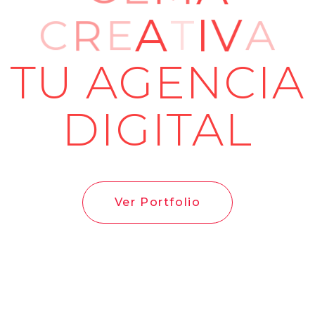
V
R
A
I
T
C
E
A
TU AGENCIA
DIGITAL
Ver Portfolio