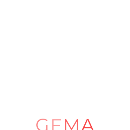
M
A
E
G