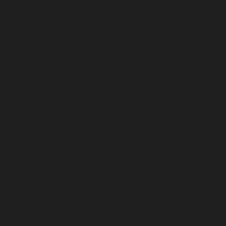
CLIENTE:
MADERAS JOSE PEÑA LASTRA S.A
WEB:
WOODTHINK.COM
FECHA:
MAY 20, 2019
SERVICIOS:
TIENDA ONLINE | BRANDING | DISEÑO WEB |
PRODUCCIÓN DE CONTENIDO | GESTION DE REDES
SOCIALES